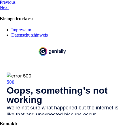
Previous
Next
Kleingedrucktes:
Impressum
Datenschutzhinweis
Kontakt: