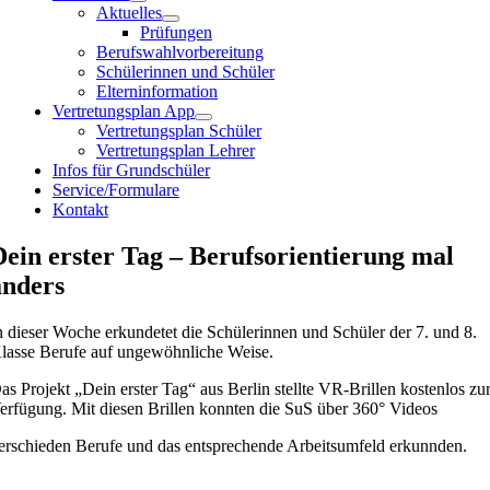
Aktuelles
Prüfungen
Berufswahlvorbereitung
Schülerinnen und Schüler
Elterninformation
Vertretungsplan App
Vertretungsplan Schüler
Vertretungsplan Lehrer
Infos für Grundschüler
Service/Formulare
Kontakt
Dein erster Tag – Berufsorientierung mal
anders
n dieser Woche erkundetet die Schülerinnen und Schüler der 7. und 8.
lasse Berufe auf ungewöhnliche Weise.
as Projekt „Dein erster Tag“ aus Berlin stellte VR-Brillen kostenlos zu
erfügung. Mit diesen Brillen konnten die SuS über 360° Videos
erschieden Berufe und das entsprechende Arbeitsumfeld erkunnden.